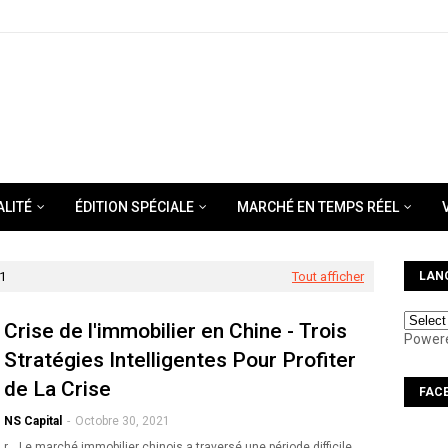
ALITÉ
ÉDITION SPÉCIALE
MARCHÉ EN TEMPS RÉEL
1
Tout afficher
LAN
Crise de l'immobilier en Chine - Trois
Power
Stratégies Intelligentes Pour Profiter
de La Crise
FAC
NS Capital
-
Octobre 30, 2021
r. Le marché immobilier chinois a traversé une période difficile