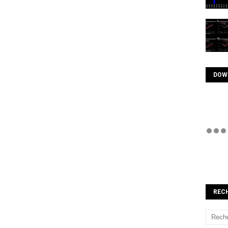
DOW
REC