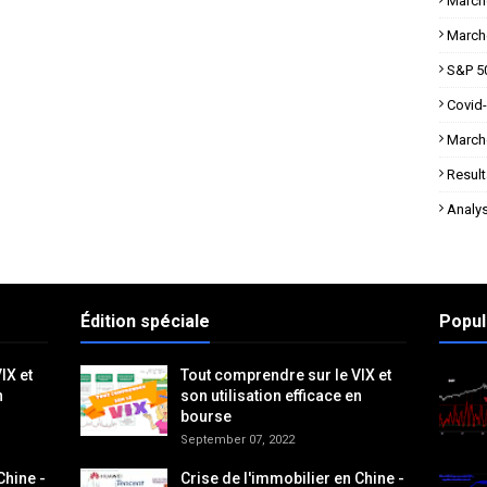
March
March
S&P 5
Covid
March
Result
Analy
Édition spéciale
Popul
IX et
Tout comprendre sur le VIX et
n
son utilisation efficace en
bourse
September 07, 2022
Chine -
Crise de l'immobilier en Chine -