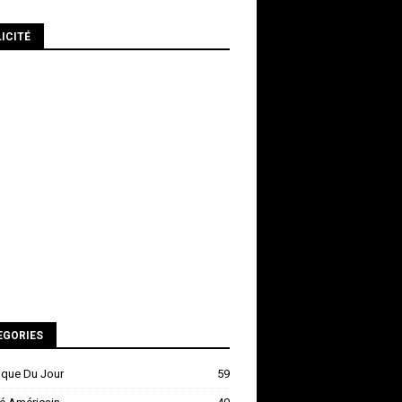
ICITÉ
EGORIES
ique Du Jour
59