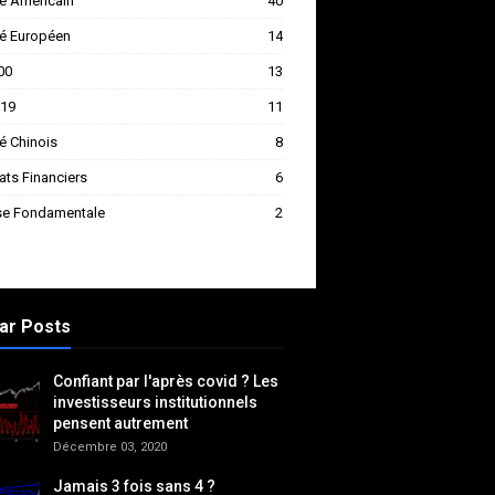
é Américain
40
é Européen
14
00
13
-19
11
é Chinois
8
ats Financiers
6
se Fondamentale
2
ar Posts
Confiant par l'après covid ? Les
investisseurs institutionnels
pensent autrement
Décembre 03, 2020
Jamais 3 fois sans 4 ?