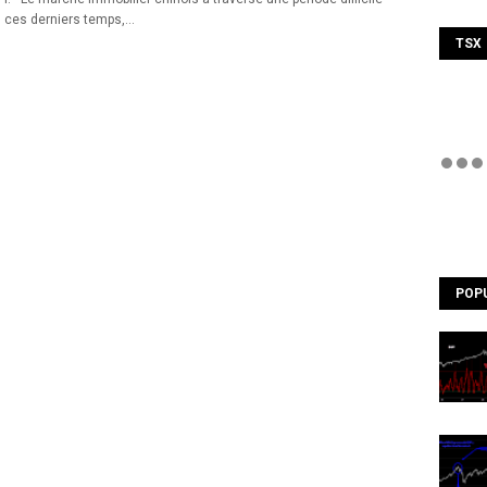
ces derniers temps,…
TSX
POP