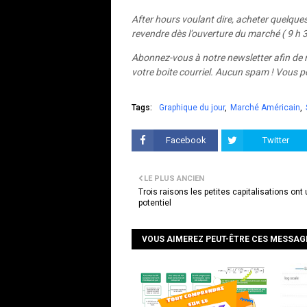
After hours voulant dire, acheter quelque
revendre dès l'ouverture du marché ( 9 h 
Abonnez-vous à notre newsletter afin de r
votre boite courriel. Aucun spam ! Vous
Tags:
Graphique du jour
Marché Américain
Facebook
Twitter
LE PLUS ANCIEN
Trois raisons les petites capitalisations ont
potentiel
VOUS AIMEREZ PEUT-ÊTRE CES MESSAG