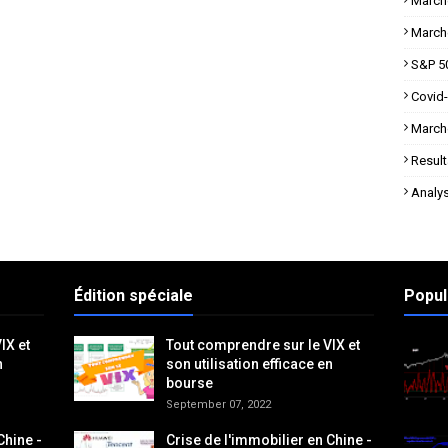
March
March
S&P 5
Covid
March
Result
Analy
Édition spéciale
Popul
IX et
Tout comprendre sur le VIX et
n
son utilisation efficace en
bourse
September 07, 2022
Chine -
Crise de l'immobilier en Chine -