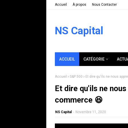
Accueil
À propos
Nous Contacter
NS Capital
ACCUEIL
CATÉGORIE
ACTU
Accueil
S&P 500
Et dire qu'ils ne nous ap
Et dire qu'ils ne nou
commerce 😆
NS Capital
-
Novembre 11, 2020