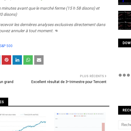
s minutes avant que le marché ferme (15 h 58 disons) et
30 disons)
ecevoir les dernières analyses exclusives directement dans
 pouvez annuler à tout moment.
👊
DOW
S&P 500
PLUS RÉCENTS
 un grand
Excellent résultat de 3ᵉ trimestre pour Tencent
ES
REC