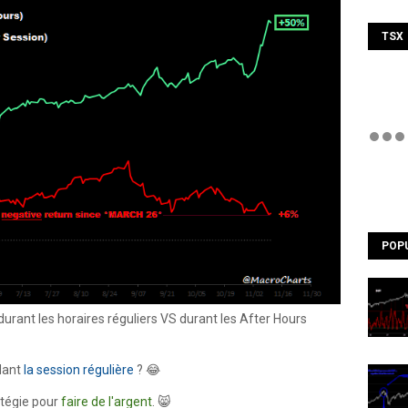
TSX
POP
rant les horaires réguliers VS durant les After Hours
dant
la session régulière
? 😂
tégie pour
faire de l'argent
. 😸