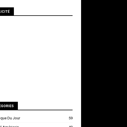
ICITÉ
EGORIES
ique Du Jour
59