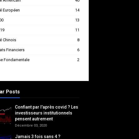
é Américain
40
é Européen
14
00
13
-19
11
é Chinois
8
ats Financiers
6
se Fondamentale
2
ar Posts
Confiant par l'après covid ? Les
investisseurs institutionnels
pensent autrement
Décembre 03, 2020
Jamais 3 fois sans 4 ?