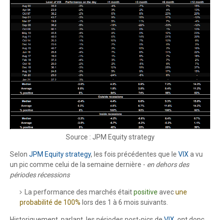
Source : JPM Equity strategy
Selon
JPM Equity strategy
, les fois précédentes que le
VIX
a vu
un pic comme celui de la semaine dernière -
en dehors des
périodes récessions
La performance des marchés était
positive
avec
une
probabilité de 100%
lors des 1 à 6 mois suivants.
Historiquement parlant, les périodes post-pics de
VIX
, ont donc