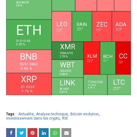
$64,786.80
0.8 %
LEO
ADA
ZEC
RAIN
ETH
$0.0126
$0.1885
$9.7509
$508.9160
1.04 %
-1.13 %
-0.36 %
-1.81 %
$1,910.65
2.05 %
XMR
BNB
$366.6710
CC
XLM
BCH
2.79 %
$0.1628
$215.0910
WBT
$0.1014
1.41 %
-2.73 %
-7.23 %
$597.0860
-0.86 %
$56.0510
0.88 %
XRP
LTC
LINK
TONCOIN
$1.3995
$1.0524
0.56 %
L
$45.0600
$8.1800
0.11 %
-1.76 %
0.09 %
Tags:
Actualite
Analyse technique
Bitcoin evolution
investissement dans les crypto
RSI