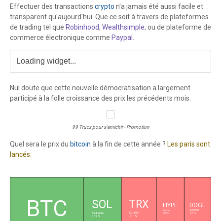
Effectuer des transactions
crypto
n'a jamais été aussi facile et
transparent qu'aujourd'hui. Que ce soit à travers de plateformes
de trading tel que
Robinhood
,
Wealthsimple
, ou de plateforme de
commerce électronique comme
Paypal
.
Nul doute que cette nouvelle démocratisation a largement
participé à la folle croissance des prix les précédents mois.
99 Trucs pour s'enrichir - Promotion
Quel sera le prix du
bitcoin
à la fin de cette année ?
Les paris sont
lancés
.
L
BTC
SOL
TRX
HYPE
DOGE
$0.0701
$56.4248
$0.3267
-0.69 %
-0.1 %
$74.2626
-0.1 %
0.12 %