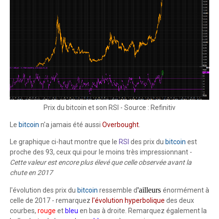
Prix du bitcoin et son RSI - Source : Refinitiv
Le
bitcoin
n'a jamais été aussi
Overbought
.
Le graphique ci-haut montre que le
RSI
des prix du
bitcoin
est
proche des 93, ceux qui pour le moins très impressionnant -
Cette valeur est encore plus élevé que celle observée avant la
chute en 2017
'ailleurs
l'évolution des prix du
bitcoin
ressemble d
énormément à
celle de 2017 - remarquez
l'évolution hyperbolique
des deux
courbes,
rouge
et
bleu
en bas à droite. Remarquez également la