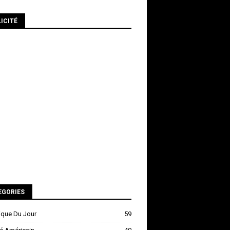
ICITÉ
EGORIES
ique Du Jour
59