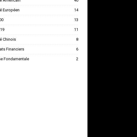
é Américain
40
é Européen
14
00
13
-19
11
é Chinois
8
ats Financiers
6
se Fondamentale
2