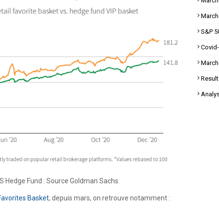
March
March
S&P 5
Covid
March
Result
Analy
l VS Hedge Fund : Source Goldman Sachs
Favorites Basket
, depuis mars, on retrouve notamment :