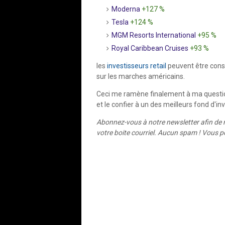
Moderna
+127 %
Tesla
+124 %
MGM Resorts International
+95 %
Royal Caribbean Cruises
+93 %
les
investisseurs retail
peuvent être consi
sur les marches américains.
Ceci me ramène finalement à ma question
et le confier à un des meilleurs fond d'
Abonnez-vous à notre newsletter afin de r
votre boite courriel. Aucun spam ! Vous