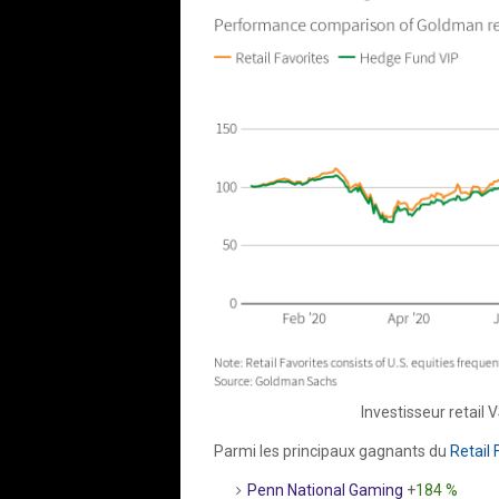
Investisseur retai
Parmi les principaux gagnants du
Retail 
Penn National Gaming
+
184 %