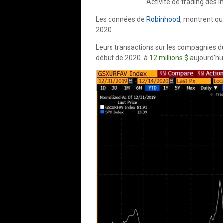
Activite de trading des 
Les données de
Robinhood
, montrent que
2020.
Leurs transactions sur les compagnies 
début de 2020 à
12 millions $
aujourd'hui