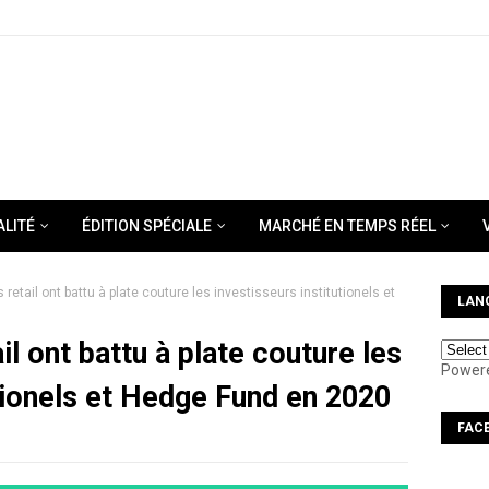
ALITÉ
ÉDITION SPÉCIALE
MARCHÉ EN TEMPS RÉEL
 retail ont battu à plate couture les investisseurs institutionels et
LAN
il ont battu à plate couture les
Power
utionels et Hedge Fund en 2020
FAC