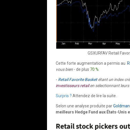
GSXURFAV Retail Favor
Cette forte augmentation a permis au
R
vous bien
- de plus
70 %
-
Retail Favorite Basket
étant un index cr
investisseurs retail
en sélectionnant leurs
Surpris ?
Attendez de lire la suite.
Selon une analyse produite par
Goldman
meilleurs Hedge Fund aux États-Unis e