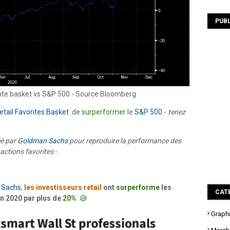
PUBL
ite basket vs S&P 500 - Source Bloomberg
etail Favorites Basket
de
surperformer
le
S&P 500
-
tenez
éé par
Goldman Sachs
pour reproduire la performance des
 actions favorites
-
 Sachs
,
les investisseurs retail
ont
surperforme
les
CAT
n 2020 par plus de
20%
. 😅
Graph