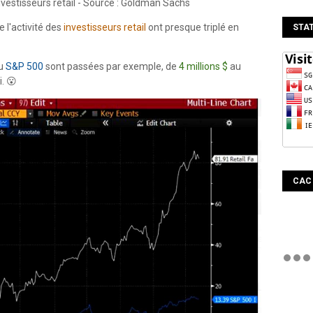
investisseurs retail - Source : Goldman Sachs
 l'activité des
investisseurs retail
ont presque triplé en
STAT
du
S&P 500
sont passées par exemple, de
4 millions $
au
. 😮
CAC