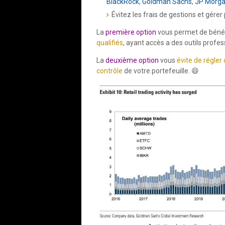
BlackRock
,
Goldman Sachs
,
JP Morg
Évitez les frais de gestions et gére
La
première option
vous permet de bénéf
qualifiés
, ayant accès a des outils profes
La
deuxième option
vous
évite de régler 
contrôle
de votre portefeuille. 😄