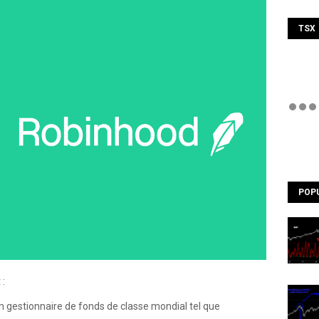
TSX
POP
 :
n gestionnaire de fonds de classe mondial tel que