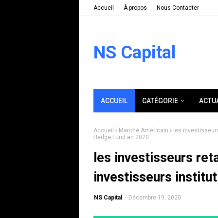
Accueil
À propos
Nous Contacter
NS Capital
ACCUEIL
CATÉGORIE
ACTU
Accueil
Marché Américain
les investisseurs
Hedge Fund en 2020
les investisseurs reta
investisseurs instit
NS Capital
-
Décembre 19, 2020